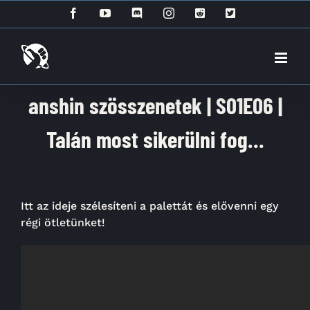
Kihagyás
Facebook
YouTube
Discord
Instagram
Reddit
X
anshin szösszenetek | S01E06 |
Talán most sikerülni fog…
Itt az ideje szélesíteni a palettát és elővenni egy
régi ötletünket!