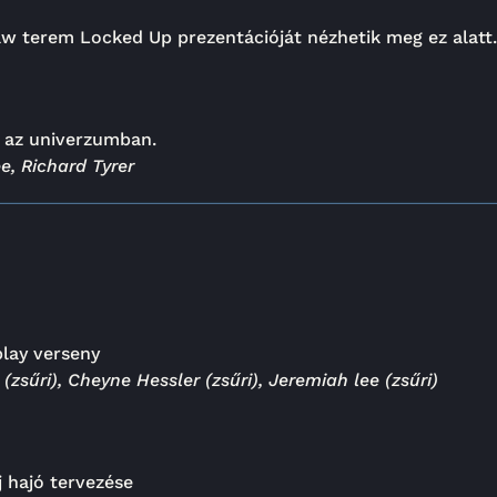
w terem Locked Up prezentációját nézhetik meg ez alatt.
l az univerzumban.
e, Richard Tyrer
play verseny
sűri), Cheyne Hessler (zsűri), Jeremiah lee (zsűri)
j hajó tervezése