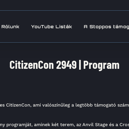
Rólunk
YouTube Listák
A Stoppos támo
CitizenCon 2949 | Program
es CitizenCon, ami valószínűleg a legtöbb támogató szám
 programját, aminek két terem, az Anvil Stage és a Cros