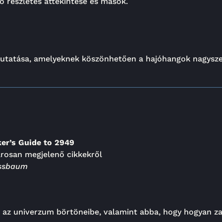
ó részletes áttekintése és mások.
emutatása, amelyeknek köszönhetően a hajóhangok nagysze
er’s Guide to 2949
arosan megjelenő cikkekről
issbaum
 az univerzum börtöneibe, valamint abba, hogy hogyan zajl