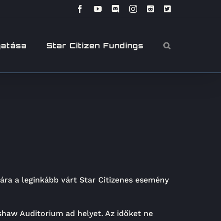
Facebook
YouTube
Discord
Instagram
Reddit
X
gatása
Star Citizen Fundings
ára a leginkább várt Star Citizenes esemény
haw Auditorium ad helyet. Az időket ne