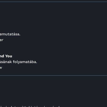
bemutatása.
er
and You
ásának folyamatába.
ow