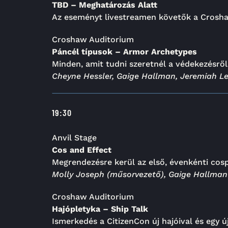
TBD – Meghatározás Alatt
Az eseményt livestreamen követők a Crosha
Croshaw Auditorium
Páncél típusok – Armor Archetypes
Minden, amit tudni szeretnél a védekezésrő
Cheyne Hessler, Gaige Hallman, Jeremiah Le
19:30
Anvil Stage
Cos and Effect
Megrendezésre kerül az első, évenkénti cos
Molly Joseph (műsorvezető), Gaige Hallman (z
Croshaw Auditorium
Hajópletyka – Ship Talk
Ismerkedés a CitizenCon új hajóival és egy ú