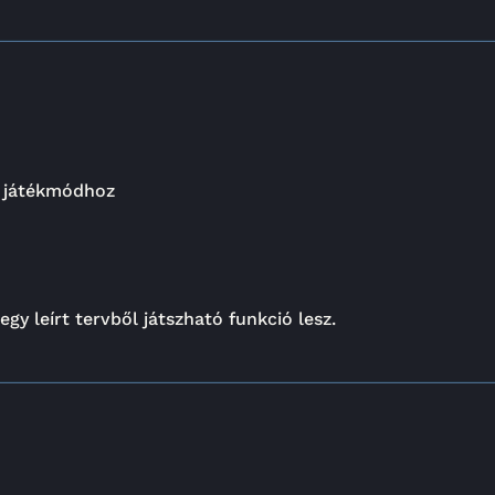
s játékmódhoz
gy leírt tervből játszható funkció lesz.