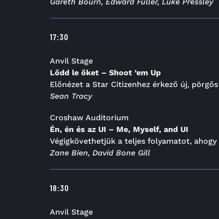
Gareth Bourn, Edward Fuller, Luke Pressley
17:30
Anvil Stage
Lődd le őket – Shoot ’em Up
Előnézet a Star Citizenhez érkező új, pörgő
Sean Tracy
Croshaw Auditorium
Én, én és az UI – Me, Myself, and UI
Végigkövethetjük a teljes folyamatot, ahogy e
Zane Bien, David Bone Gill
18:30
Anvil Stage