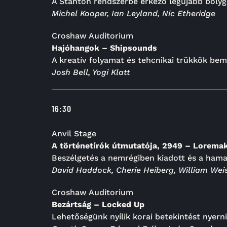
A Stanton rendszerbe érkező legújabb bolyg
Michel Kooper, Ian Leyland, Nic Etheridge
Croshaw Auditorium
Hajóhangok – Shipsounds
A kreatív folyamat és tehcnikai trükkök b
Josh Bell, Yogi Klatt
16:30
Anvil Stage
A történetírók útmutatója, 2949 – Loremak
Beszélgetés a nemrégiben kiadott és a ham
David Haddock, Cherie Heiberg, William We
Croshaw Auditorium
Bezártság – Locked Up
Lehetőségünk nyílik korai betekintést nyerni