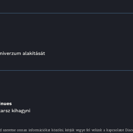
univerzum alakítását
inues
arsz kihagyni
 szeretne onnan információkat közölni, kérjük vegye fel velünk a kapcsolatot Disc