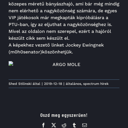
közepes méretű bányászhajó, ami bár még mindig
nem elérhető a nagyközönség számára, de egyes
VIP játékosok már megkapták kipróbálásra a
PTU-ban, így az eljuthat a nagyközönséghez is.
Mivel az oldalon nem szerepel, ezért a hajóról
készült cikk sem készült el.
A képekhez vezető linket Jockey Ewingnek
(m0h0senator)köszönhetjük.
Shed Stilinski
által
|
2019-12-18
|
általános
,
spectrum hírek
Oszd meg egyszerűen!
Facebook
X
Reddit
Tumblr
Email: