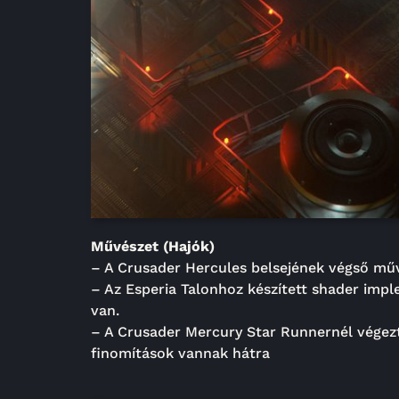
Művészet (Hajók)
– A Crusader Hercules belsejének végső művé
– Az Esperia Talonhoz készített shader imple
van.
– A Crusader Mercury Star Runnernél végeztek
finomítások vannak hátra