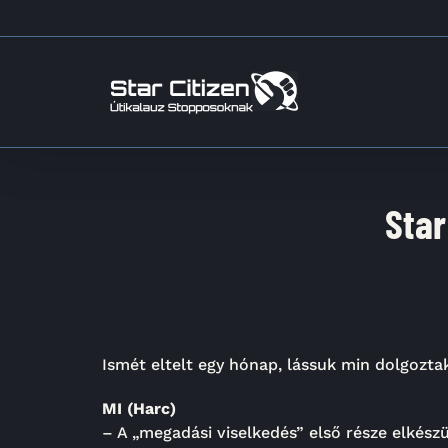
Kihagyás
Star
Ismét eltelt egy hónap, lássuk min dolgoztak 
MI (Harc)
– A „megadási viselkedés” első része elkészü