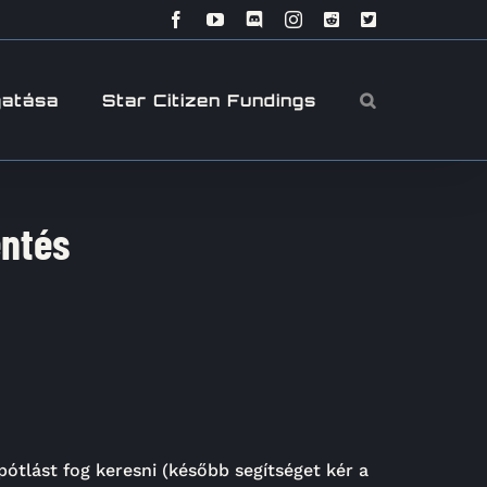
Facebook
YouTube
Discord
Instagram
Reddit
X
gatása
Star Citizen Fundings
entés
pótlást fog keresni (később segítséget kér a