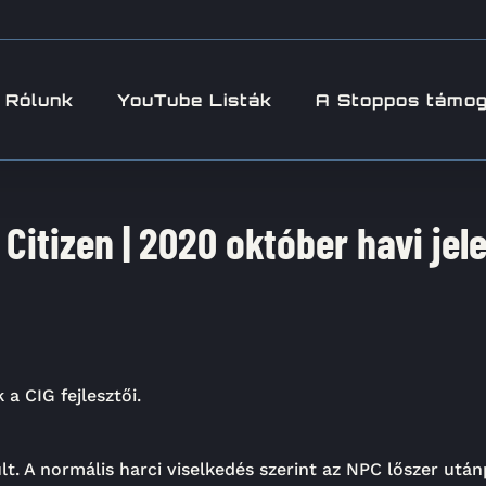
Rólunk
YouTube Listák
A Stoppos támo
 Citizen | 2020 október havi jel
a CIG fejlesztői.
lt. A normális harci viselkedés szerint az NPC lőszer után