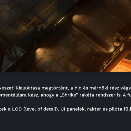
szeti kialakítása megtörtént, a híd és mérnöki rész végs
mentálásra kész, ahogy a „Shrike” rakéta rendszer is. A f
 a LOD (level of detail), UI panelek, raktér és pilóta fül