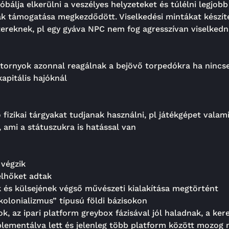
bálja elkerülni a veszélyes helyzeteket és túlélni legjob
ak támogatása megkezdődött. Viselkedési mintákat készí
ktereknek, pl egy gyáva NPC nem fog agresszívan viselkedn
 tornyok azonnal reagálnak a bejövő torpedókra ha ninc
apitális hajóknál
zikai tárgyakat tudjanak használni, pl játékgépet valamin
, ami a státuszukra is hatással van
 végzik
elhőket adtak
 és külsejének végső művészeti kialakítása megtörtént
olonializmus” típusú földi bázisokon
, az ipari platform greybox fázisával jól haladnak, a k
plementálva lett és jelenleg több platform között mozog 