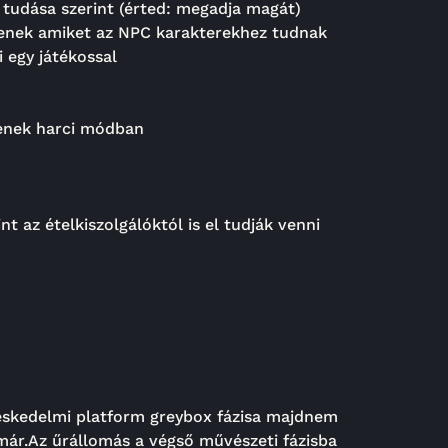
b tudása szerint (érted: megadja magát)
tenek amiket az NPC karakterekhez tudnak
i egy játékossal
senek harci módban
t az ételkiszolgálóktól is el tudják venni
ereskedelmi platform greybox fázisa majdnem
már.
Az űrállomás a végső művészeti fázisba