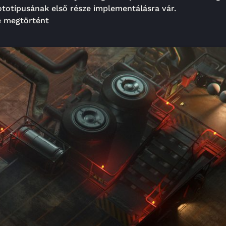
rototípusának első része implementálásra vár.
se megtörtént