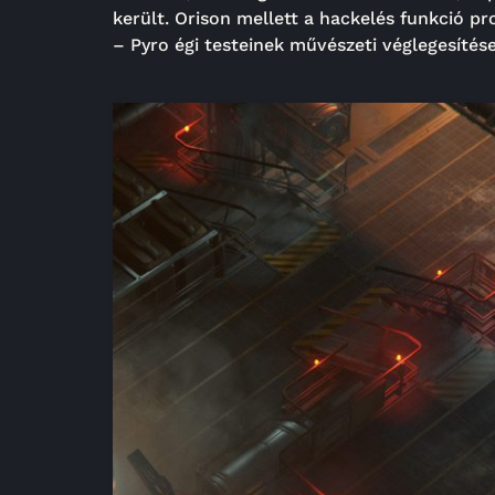
került. Orison mellett a hackelés funkció p
– Pyro égi testeinek művészeti véglegesíté