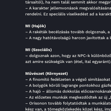
társaitól), ha nem talál semmit akkor megpró
– A karakter jellemvonások megvalósításán
rendelni. Ez speciális viselkedést ad a kara
MI (Hajók)
– A rakéták becélzásás tovább dolgoznak, a
– A nagy hatótávolságú harcon javítottak a k
MI (Szociális)
– dolgoznak azon, hogy az NPC-k különböző fi
azt amire szükségük van (étel, ital egyaránt)
Művészet (Környezet)
– A finomító fedélzeten a végső simításokat
– A bolygók körüli lagrange pontokhoz gázf
– A hajó – állomás dokkolás előcsarnokának
– Az előzetes munkák megkezdődtek az új „k
– Orisonon tovább folytatódtak a munkálatok
kész van, a tömegközlekedés közel kész, im