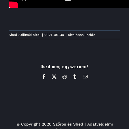
Shed Stilinski
által
|
2021-09-30
|
általános
,
inside
Oszd meg egyszerűen!
Facebook
X
Reddit
Tumblr
Email:
© Copyright 2020 Szőrös és Shed |
Adatvéldelmi