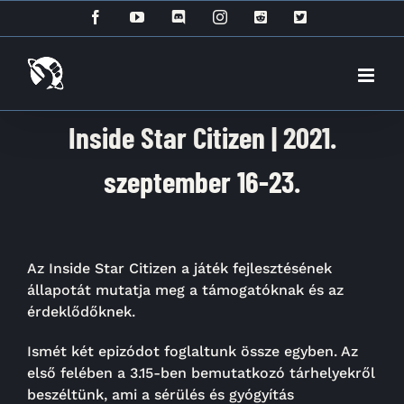
Kihagyás
Facebook
YouTube
Discord
Instagram
Reddit
X
Inside Star Citizen | 2021.
szeptember 16-23.
Az Inside Star Citizen a játék fejlesztésének
állapotát mutatja meg a támogatóknak és az
érdeklődőknek.
Ismét két epizódot foglaltunk össze egyben. Az
első felében a 3.15-ben bemutatkozó tárhelyekről
beszéltünk, ami a sérülés és gyógyítás