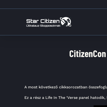
Kihagyás
CitizenCon 
A most következő cikksorozatban összefogla
Ez a rész a Life In The ‘Verse panel hatodik, 