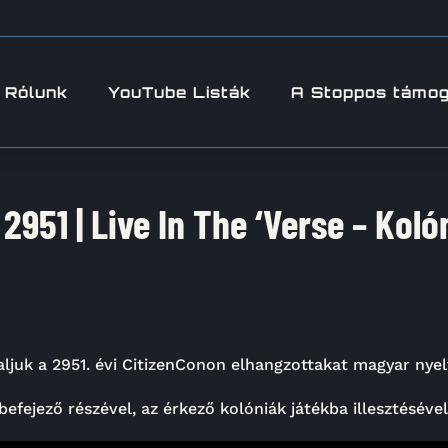
Rólunk
YouTube Listák
A Stoppos támo
2951 | Live In The ‘Verse – Koló
ljuk a 2951. évi CitizenConon elhangzottakat magyar nyel
befejező részével, az érkező kolóniák játékba illesztésével