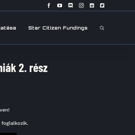
Facebook
YouTube
Discord
Instagram
Reddit
X
gatása
Star Citizen Fundings
niák 2. rész
ven!
 foglalkozik.