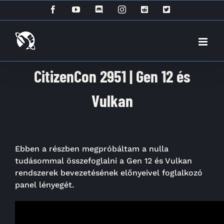
Kihagyás
Facebook
YouTube
Discord
Instagram
Reddit
X
CitizenCon 2951 | Gen 12 és
Vulkan
Ebben a részben megpróbáltam a nulla
tudásommal összefoglalni a Gen 12 és Vulkan
rendszerek bevezetésének előnyeivel foglalkozó
panel lényegét.