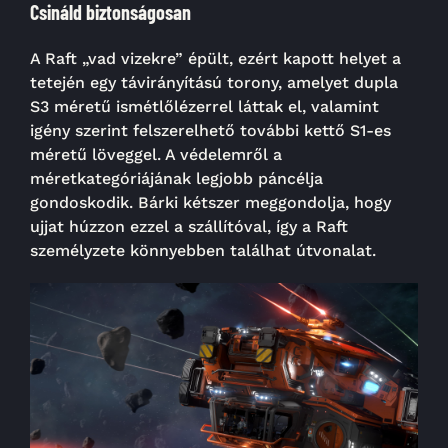
Csináld biztonságosan
A Raft „vad vizekre” épült, ezért kapott helyet a
tetején egy távirányítású torony, amelyet dupla
S3 méretű ismétlőlézerrel láttak el, valamint
igény szerint felszerelhető további kettő S1-es
méretű löveggel. A védelemről a
méretkategóriájának legjobb páncélja
gondoskodik. Bárki kétszer meggondolja, hogy
ujjat húzzon ezzel a szállítóval, így a Raft
személyzete könnyebben találhat útvonalat.