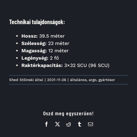
Technikai tulajdonságok:
Hossz:
39.5 méter
Szélesség:
23 méter
Magasság:
12 méter
Legénység:
2 fő
Raktérkapacitás:
3×32 SCU (96 SCU)
Shed Stilinski
által
|
2021-11-26
|
általános
,
argo
,
gyártósor
Oszd meg egyszerűen!
Facebook
X
Reddit
Tumblr
Email: