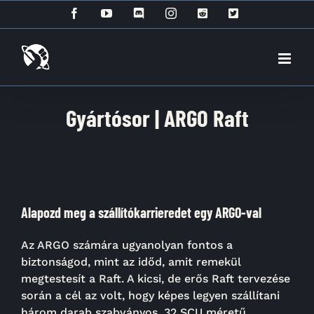
Kihagyás
Facebook
YouTube
Discord
Instagram
Reddit
X
Gyártósor | ARGO Raft
Alapozd meg a szállítókarrieredet egy ARGO-val
Az ARGO számára ugyanolyan fontos a
biztonságod, mint az időd, amit remekül
megtestesít a Raft. A kicsi, de erős Raft tervezése
során a cél az volt, hogy képes legyen szállítani
három darab szabványos, 32 SCU méretű