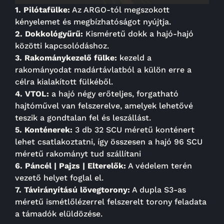
1. Pil
ótafülke:
Az ARGO-tól megszokott
kényelemet és megbízhatóságot nyújtja.
2. Dokkológyűrű:
Kisméretű dokk a hajó-hajó
közötti kapcsolódáshoz.
3. Rakománykezelő fülke:
kezeld a
rakományodat madártávlatból a külön erre a
célra kialakított fülkéből.
4. VTOL:
a hajó négy erőteljes, forgatható
hajtóművel van felszerelve, amelyek lehetővé
teszik a gondtalan fel és leszállást.
5. Konténerek:
3 db 32 SCU méretű konténert
lehet csatlakoztatni, így összesen a hajó 96 SCU
méretű rakományt tud szállítani
6. Páncél | Pajzs | Elterelők:
A védelem terén
vezető helyet foglal el.
7. Távirányítású lövegtorony:
A dupla S3-as
méretű ismétlőlézerrel felszerelt torony feladata
a támadók elüldözése.