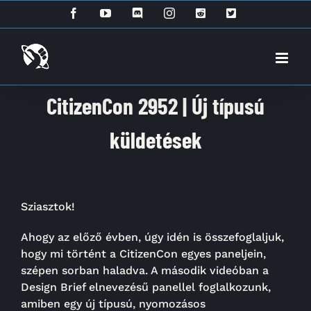
Kihagyás
Facebook
YouTube
Discord
Instagram
Reddit
X
CitizenCon 2952 | Új típusú
küldetések
Sziasztok!
Ahogy az előző évben, úgy idén is összefoglaljuk,
hogy mi történt a CitizenCon egyes paneljein,
szépen sorban haladva. A második videóban a
Design Brief elnevezésű panellel foglalkozunk,
amiben egy új típusú, nyomozásos