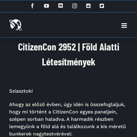
Kihagyás
Facebook
YouTube
Discord
Instagram
Reddit
X
CitizenCon 2952 | Föld Alatti
Létesítmények
Sziasztok!
Ahogy az előző évben, úgy idén is összefoglaljuk,
hogy mi történt a CitizenCon egyes paneljein,
szépen sorban haladva. A harmadik részben
lemegyünk a föld alá és találkozunk a kis méretű
bunkerek nagytestvérével: