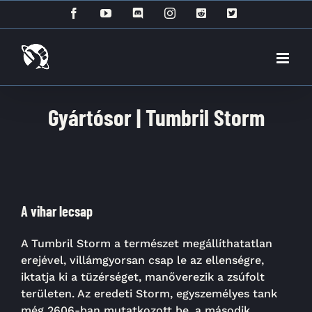
Kihagyás
Facebook
YouTube
Discord
Instagram
Reddit
X
Gyártósor | Tumbril Storm
A vihar lecsap
A Tumbril Storm a természet megállíthatatlan
erejével, villámgyorsan csap le az ellenségre,
iktatja ki a tüzérséget, manőverezik a zsúfolt
területen. Az eredeti Storm, egyszemélyes tank
még 2606-ban mutatkozott be, a második