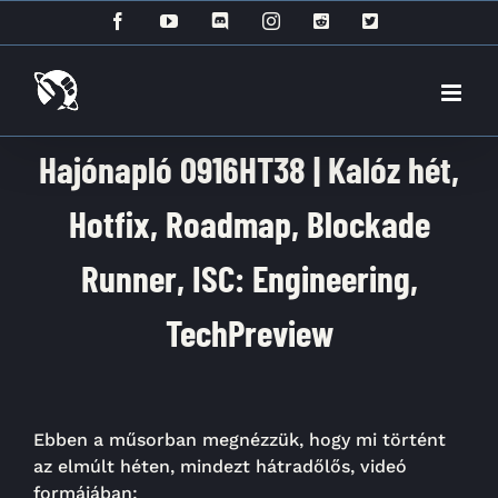
Kihagyás
Facebook
YouTube
Discord
Instagram
Reddit
X
Hajónapló 0916HT38 | Kalóz hét,
Hotfix, Roadmap, Blockade
Runner, ISC: Engineering,
TechPreview
Ebben a műsorban megnézzük, hogy mi történt
az elmúlt héten, mindezt hátradőlős, videó
formájában: