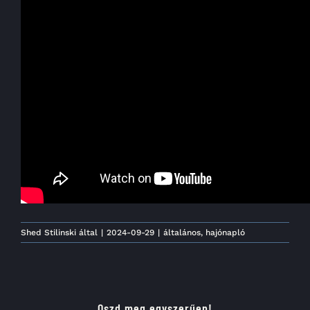
Shed Stilinski
által
|
2024-09-29
|
általános
,
hajónapló
Oszd meg egyszerűen!