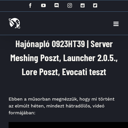
Kihagyás
Facebook
YouTube
Discord
Instagram
Reddit
X
Hajónapló 0923HT39 | Server
Meshing Poszt, Launcher 2.0.5.,
Lore Poszt, Evocati teszt
Ebben a műsorban megnézzük, hogy mi történt
az elmúlt héten, mindezt hátradőlős, videó
formájában: