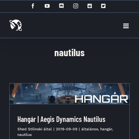
Kihagyás
Facebook
YouTube
Discord
Instagram
Reddit
X
nautilus
Hangár | Aegis Dynamics Nautilus
Shed Stilinski
által
|
2019-09-09
|
általános
,
hangár
,
nautilus