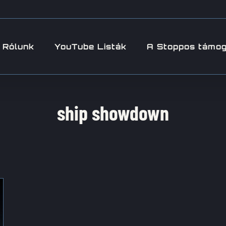
Rólunk
YouTube Listák
A Stoppos támo
ship showdown