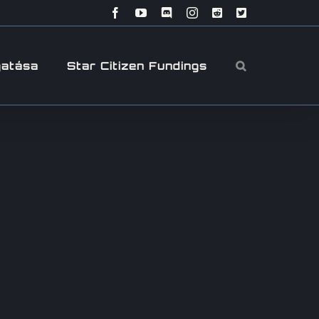
Facebook
YouTube
Discord
Instagram
Reddit
X
gatása
Star Citizen Fundings