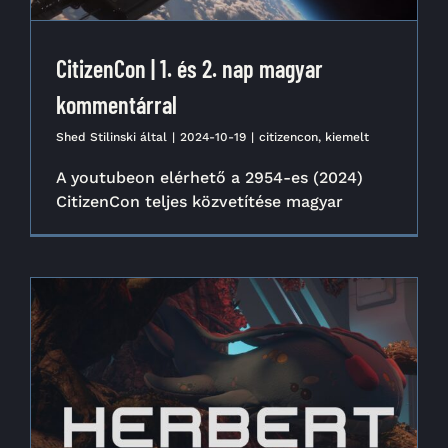
CitizenCon | 1. és 2. nap magyar
kommentárral
Shed Stilinski
által
|
2024-10-19
|
citizencon
,
kiemelt
A youtubeon elérhető a 2954-es (2024)
CitizenCon teljes közvetítése magyar