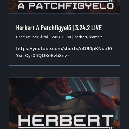
Herbert A Patchfigyelő | 3.24.2 LIVE
Shed Stilinski
által
|
2024-10-18
|
herbert
,
kiemelt
https://youtube.com/shorts/nD60pKNuo10
?si=Cyr04QOKeSvb3nv-